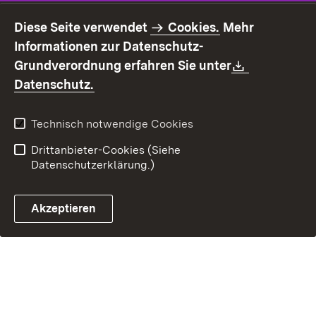
Impressum
Datenschutz
Diese Seite verwendet
Cookies.
Mehr
Benutzungshinweise
Erklärung zur
Informationen zur Datenschutz-
Barrierefreiheit
Download:
Grundverordnung erfahren Sie unter
Kontakt
Fehlerhaften Link melden
(Öffnet in neuem Fenster)
Datenschutz.
Technisch notwendige Cookies
Drittanbieter-Cookies (Siehe
Datenschutzerklärung.)
Akzeptieren
Steuerchatbot öffnen
Termin- und Rückrufsystem
Kontaktformular 