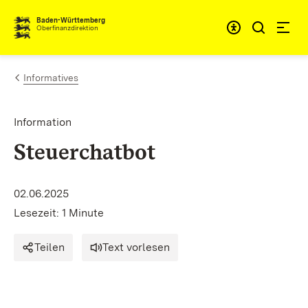
Zum Inhalt springen
Barrieref
Baden-Württemberg
Oberfinanzdirektion
Informatives
Information
Steuerchatbot
02.06.2025
Lesezeit: 1 Minute
Teilen
Text vorlesen