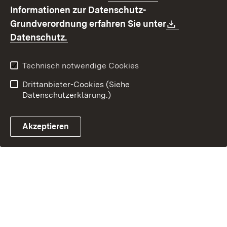
Benutzungshinweise
Erklärung zur
Informationen zur Datenschutz-
Barrierefreiheit
Download:
Grundverordnung erfahren Sie unter
Kontakt
Fehlerhaften Link melden
(Öffnet in neuem Fenster)
Datenschutz.
Technisch notwendige Cookies
Drittanbieter-Cookies (Siehe
Datenschutzerklärung.)
Akzeptieren
Steuerchatbot öffnen
Termin- und Rückrufsystem
Kontaktformular 