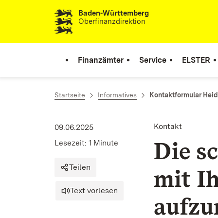
Baden-Württemberg
Zum Inhalt springen
Oberfinanzdirektion
Finanzämter
Service
ELSTER
Startseite
Informatives
Kontaktformular Hei
Kontakt
09.06.2025
Die sc
Lesezeit: 1 Minute
Teilen
mit I
Text vorlesen
aufz