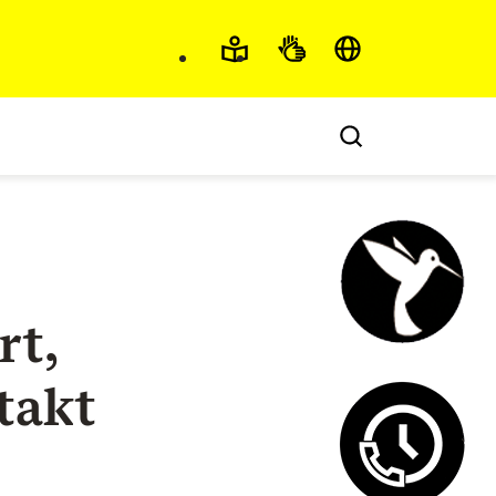
Barrierefreiheit und 
rt,
Steuercha
takt