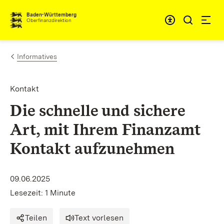
Zum Inhalt springen
Barrieref
Baden-Württemberg
Oberfinanzdirektion
Informatives
Kontakt
Die schnelle und sichere
Art, mit Ihrem Finanzamt
Kontakt aufzunehmen
09.06.2025
Lesezeit: 1 Minute
Teilen
Text vorlesen