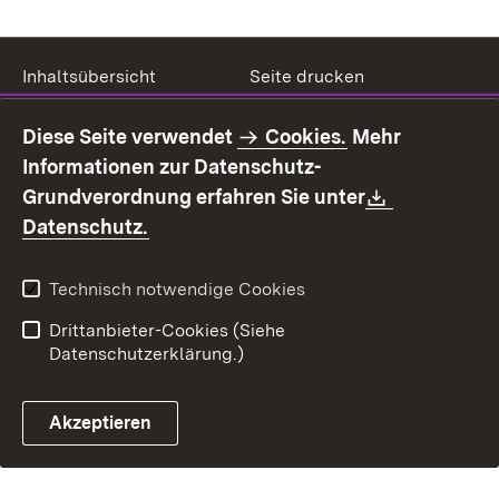
Inhaltsübersicht
Seite drucken
Impressum
Datenschutz
Diese Seite verwendet
Cookies.
Mehr
Benutzungshinweise
Erklärung zur
Informationen zur Datenschutz-
Barrierefreiheit
Download:
Grundverordnung erfahren Sie unter
Kontakt
Fehlerhaften Link melden
(Öffnet in neuem Fenster)
Datenschutz.
Technisch notwendige Cookies
Drittanbieter-Cookies (Siehe
Datenschutzerklärung.)
Akzeptieren
Steuerchatbot öffnen
Termin- und Rückrufsystem
Kontaktformular 