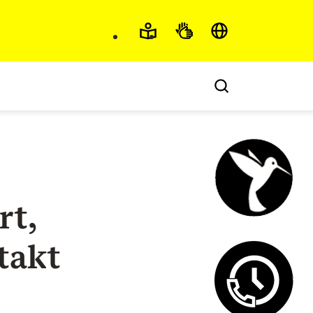
Barrierefreiheit und 
rt,
Steuercha
takt