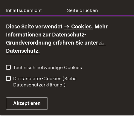
Inhaltsübersicht
Seite drucken
Impressum
Datenschutz
Diese Seite verwendet
Cookies.
Mehr
Benutzungshinweise
Erklärung zur
Informationen zur Datenschutz-
Barrierefreiheit
Download:
Grundverordnung erfahren Sie unter
Kontakt
Fehlerhaften Link melden
(Öffnet in neuem Fenster)
Datenschutz.
Technisch notwendige Cookies
Drittanbieter-Cookies (Siehe
Datenschutzerklärung.)
Akzeptieren
Steuerchatbot öffnen
Termin- und Rückrufsystem
Kontaktformular 