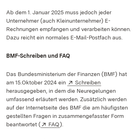
Ab dem 1. Januar 2025 muss jedoch jeder
Unternehmer (auch Kleinunternehmer) E-
Rechnungen empfangen und verarbeiten können.
Dazu reicht ein normales E-Mail-Postfach aus.
BMF-Schreiben und FAQ
Das Bundesministerium der Finanzen (BMF) hat
Extern:
(Öffnet in neu
am 15.Oktober 2024 ein
Schreiben
herausgegeben, in dem die Neuregelungen
umfassend erläutert werden. Zusätzlich werden
auf der Internetseite des BMF die am häufigsten
gestellten Fragen in zusammengefasster Form
Extern:
(Öffnet in neuem Fenster)
beantwortet (
FAQ
).