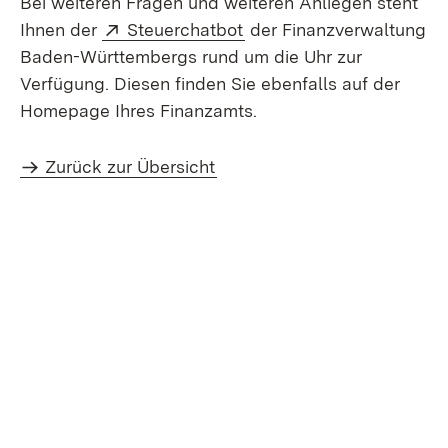
Bei weiteren Fragen und weiteren Anliegen steht
Extern:
(Öffnet in neuem Fenster
Ihnen der
Steuerchatbot
der Finanzverwaltung
Baden-Württembergs rund um die Uhr zur
Verfügung. Diesen finden Sie ebenfalls auf der
Homepage Ihres Finanzamts.
Zurück zur Übersicht