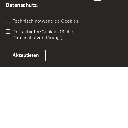
Kontakt
Fehlerhaften Link melden
(Öffnet in neuem Fenster)
Datenschutz.
Technisch notwendige Cookies
Drittanbieter-Cookies (Siehe
Datenschutzerklärung.)
Akzeptieren
Steuerchatbot öffnen
Termin- und Rückrufsystem
Kontaktformular 