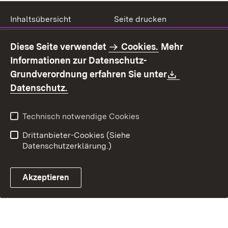
Inhaltsübersicht
Seite drucken
Impressum
Datenschutz
Diese Seite verwendet
Cookies.
Mehr
Benutzungshinweise
Erklärung zur
Informationen zur Datenschutz-
Barrierefreiheit
Download:
Grundverordnung erfahren Sie unter
Kontakt
Fehlerhaften Link melden
(Öffnet in neuem Fenster)
Datenschutz.
Technisch notwendige Cookies
Drittanbieter-Cookies (Siehe
Datenschutzerklärung.)
Akzeptieren
Steuerchatbot öffnen
Termin- und Rückrufsystem
Kontaktformular 