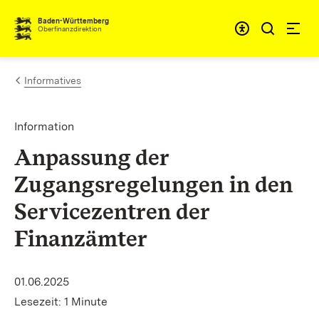
Zum Inhalt springen
Barrieref
Baden-Württemberg
Oberfinanzdirektion
Informatives
Information
Anpassung der
Zugangsregelungen in den
Servicezentren der
Finanzämter
01.06.2025
Lesezeit: 1 Minute