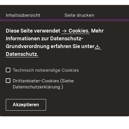
Inhaltsübersicht
Seite drucken
Impressum
Datenschutz
Diese Seite verwendet
Cookies.
Mehr
Benutzungshinweise
Erklärung zur
Informationen zur Datenschutz-
Barrierefreiheit
Download:
Grundverordnung erfahren Sie unter
Kontakt
Fehlerhaften Link melden
(Öffnet in neuem Fenster)
Datenschutz.
Technisch notwendige Cookies
Drittanbieter-Cookies (Siehe
Datenschutzerklärung.)
Akzeptieren
Steuerchatbot öffnen
Termin- und Rückrufsystem
Kontaktformular 