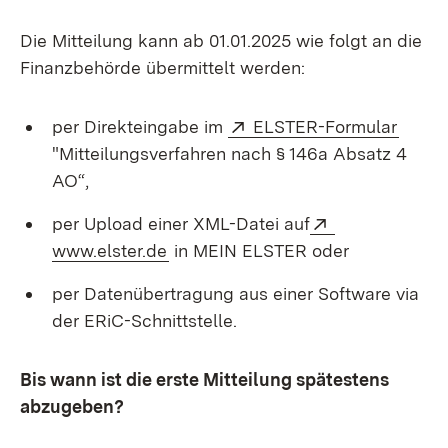
Die Mitteilung kann ab 01.01.2025 wie folgt an die
Finanzbehörde übermittelt werden:
Extern:
(Öffne
per Direkteingabe im
ELSTER-Formular
"Mitteilungsverfahren nach § 146a Absatz 4
AO“,
Extern:
per Upload einer XML-Datei auf
(Öffnet in neuem Fenster)
www.elster.de
in MEIN ELSTER oder
per Datenübertragung aus einer Software via
der ERiC-Schnittstelle.
Bis wann ist die erste Mitteilung spätestens
abzugeben?