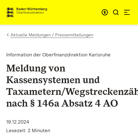
Zum Inhalt springen
Barrieref
Baden-Württemberg
Oberfinanzdirektion
Aktuelle Meldungen / Pressemitteilungen
Information der Oberfinanzdirektion Karlsruhe
Meldung von
Kassensystemen und
Taxametern/Wegstreckenzäh
nach § 146a Absatz 4 AO
19.12.2024
Lesezeit: 2 Minuten