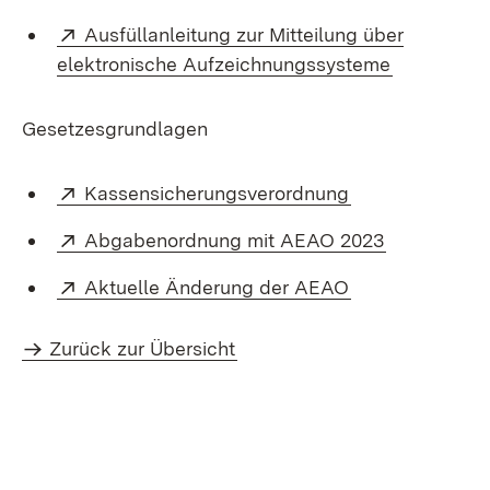
Extern:
Ausfüllanleitung zur Mitteilung über
(Öffnet in
elektronische Aufzeichnungssysteme
Gesetzesgrundlagen
Extern:
(Öffnet in neue
Kassensicherungsverordnung
Extern:
(Öffnet in 
Abgabenordnung mit AEAO 2023
Extern:
(Öffnet in neue
Aktuelle Änderung der AEAO
Zurück zur Übersicht