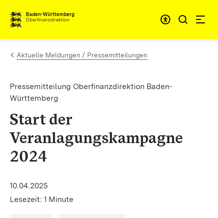
Zum Inhalt springen
Barrieref
Baden-Württemberg
Oberfinanzdirektion
Aktuelle Meldungen / Pressemitteilungen
Pressemitteilung Oberfinanzdirektion Baden-
Württemberg
Start der
Veranlagungskampagne
2024
10.04.2025
Lesezeit: 1 Minute