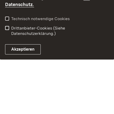
Kontakt
Fehlerhaften Link melden
(Öffnet in neuem Fenster)
Datenschutz.
Technisch notwendige Cookies
Drittanbieter-Cookies (Siehe
Datenschutzerklärung.)
Akzeptieren
Steuerchatbot öffnen
Termin- und Rückrufsystem
Kontaktformular 