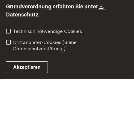
Barrierefreiheit
Download:
Grundverordnung erfahren Sie unter
Kontakt
Fehlerhaften Link melden
(Öffnet in neuem Fenster)
Datenschutz.
Technisch notwendige Cookies
Drittanbieter-Cookies (Siehe
Datenschutzerklärung.)
Akzeptieren
Steuerchatbot öffnen
Termin- und Rückrufsystem
Kontaktformular 