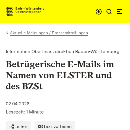
Zum Inhalt springen
Barrieref
Baden-Württemberg
Oberfinanzdirektion
Aktuelle Meldungen / Pressemitteilungen
Information Oberfinanzdirektion Baden-Württemberg
Betrügerische E-Mails im
Namen von ELSTER und
des BZSt
02.04.2026
Lesezeit: 1 Minute
Teilen
Text vorlesen