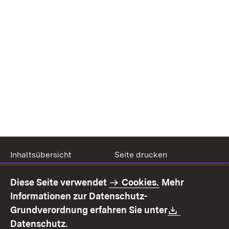
Inhaltsübersicht
Seite drucken
Impressum
Datenschutz
Diese Seite verwendet
Cookies.
Mehr
Benutzungshinweise
Erklärung zur
Informationen zur Datenschutz-
Barrierefreiheit
Download:
Grundverordnung erfahren Sie unter
Kontakt
Fehlerhaften Link melden
(Öffnet in neuem Fenster)
Datenschutz.