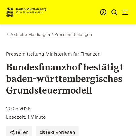
Zum Inhalt springen
Barrieref
Baden-Württemberg
Oberfinanzdirektion
Aktuelle Meldungen / Pressemitteilungen
Pressemitteilung Ministerium für Finanzen
Bundesfinanzhof bestätigt
baden-württembergisches
Grundsteuermodell
20.05.2026
Lesezeit: 1 Minute
Teilen
Text vorlesen