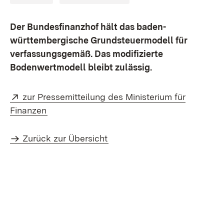
Der Bundesfinanzhof hält das baden-
württembergische Grundsteuermodell für
verfassungsgemäß. Das modifizierte
Bodenwertmodell bleibt zulässig.
Extern:
zur Pressemitteilung des Ministerium für
(Öffnet in neuem Fenster)
Finanzen
Zurück zur Übersicht