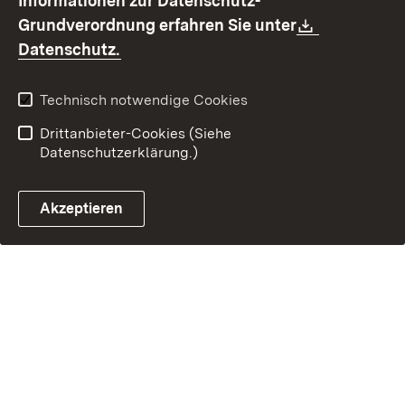
Informationen zur Datenschutz-
Barrierefreiheit
Download:
Grundverordnung erfahren Sie unter
Kontakt
Fehlerhaften Link melden
(Öffnet in neuem Fenster)
Datenschutz.
Technisch notwendige Cookies
Drittanbieter-Cookies (Siehe
Datenschutzerklärung.)
Akzeptieren
Steuerchatbot öffnen
Termin- und Rückrufsystem
Kontaktformular 