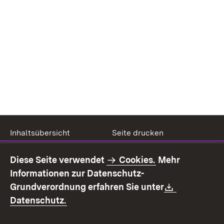
Inhaltsübersicht
Seite drucken
Impressum
Datenschutz
Diese Seite verwendet
Cookies.
Mehr
Benutzungshinweise
Erklärung zur
Informationen zur Datenschutz-
Barrierefreiheit
Download:
Grundverordnung erfahren Sie unter
Kontakt
Fehlerhaften Link melden
(Öffnet in neuem Fenster)
Datenschutz.