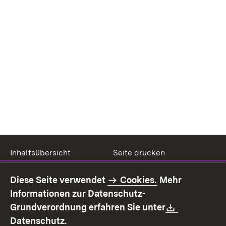
Inhaltsübersicht
Seite drucken
Impressum
Datenschutz
Diese Seite verwendet
Cookies.
Mehr
Benutzungshinweise
Erklärung zur
Informationen zur Datenschutz-
Barrierefreiheit
Download:
Grundverordnung erfahren Sie unter
Kontakt
Fehlerhaften Link melden
(Öffnet in neuem Fenster)
Datenschutz.