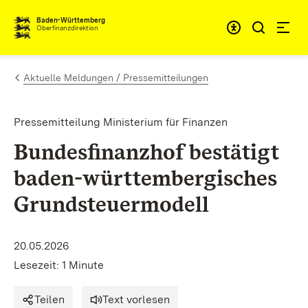
Zum Inhalt springen
Barrieref
Baden-Württemberg
Oberfinanzdirektion
Aktuelle Meldungen / Pressemitteilungen
Pressemitteilung Ministerium für Finanzen
Bundesfinanzhof bestätigt
baden-württembergisches
Grundsteuermodell
20.05.2026
Lesezeit: 1 Minute
Teilen
Text vorlesen