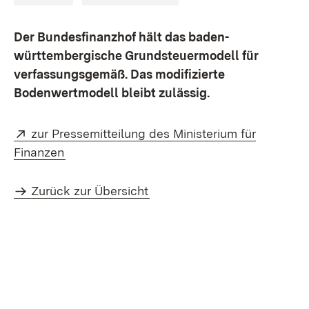
Der Bundesfinanzhof hält das baden-
württembergische Grundsteuermodell für
verfassungsgemäß. Das modifizierte
Bodenwertmodell bleibt zulässig.
Extern:
zur Pressemitteilung des Ministerium für
(Öffnet in neuem Fenster)
Finanzen
Zurück zur Übersicht