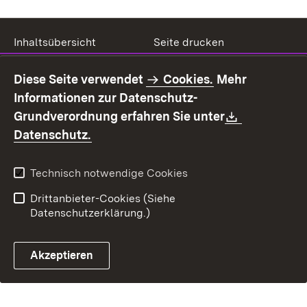
Inhaltsübersicht
Seite drucken
Impressum
Datenschutz
Diese Seite verwendet
Cookies.
Mehr
Benutzungshinweise
Erklärung zur
Informationen zur Datenschutz-
Barrierefreiheit
Download:
Grundverordnung erfahren Sie unter
Kontakt
Fehlerhaften Link melden
(Öffnet in neuem Fenster)
Datenschutz.
Technisch notwendige Cookies
Drittanbieter-Cookies (Siehe
Datenschutzerklärung.)
Akzeptieren
Steuerchatbot öffnen
Termin- und Rückrufsystem
Kontaktformular 