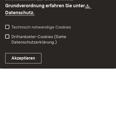
Barrierefreiheit
Download:
Grundverordnung erfahren Sie unter
Kontakt
Fehlerhaften Link melden
(Öffnet in neuem Fenster)
Datenschutz.
Technisch notwendige Cookies
Drittanbieter-Cookies (Siehe
Datenschutzerklärung.)
Akzeptieren
Steuerchatbot öffnen
Termin- und Rückrufsystem
Kontaktformular 