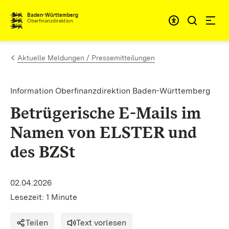
Zum Inhalt springen
Barrieref
Baden-Württemberg
Oberfinanzdirektion
Aktuelle Meldungen / Pressemitteilungen
Information Oberfinanzdirektion Baden-Württemberg
Betrügerische E-Mails im
Namen von ELSTER und
des BZSt
02.04.2026
Lesezeit: 1 Minute
Teilen
Text vorlesen