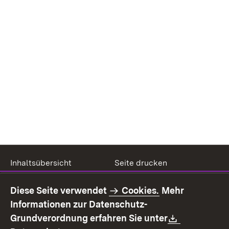
Inhaltsübersicht
Seite drucken
Impressum
Datenschutz
Diese Seite verwendet
Cookies.
Mehr
Benutzungshinweise
Erklärung zur
Informationen zur Datenschutz-
Barrierefreiheit
Download:
Grundverordnung erfahren Sie unter
Kontakt
Fehlerhaften Link melden