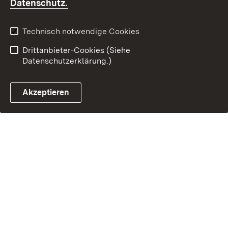
(Öffnet in neuem Fenster)
Datenschutz.
Technisch notwendige Cookies
Drittanbieter-Cookies (Siehe
Datenschutzerklärung.)
Akzeptieren
Steuerchatbot öffnen
Termin- und Rückrufsystem
Kontaktformular 