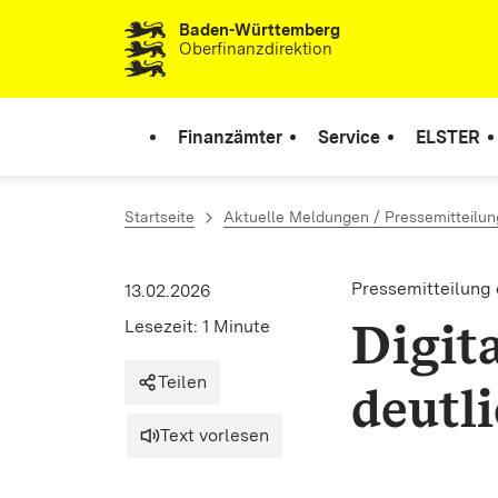
Baden-Württemberg
Zum Inhalt springen
Oberfinanzdirektion
Finanzämter
Service
ELSTER
Startseite
Aktuelle Meldungen / Pressemitteilu
Pressemitteilung
13.02.2026
Digit
Lesezeit: 1 Minute
Teilen
deutl
Text vorlesen