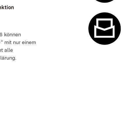
nktion
Termin- u
26 können
“ mit nur einem
t alle
Kontaktfor
lärung.