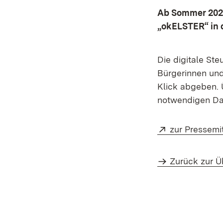
Ab Sommer 2026
„okELSTER“ in 
Die digitale Ste
Bürgerinnen und
Klick abgeben. 
notwendigen Dat
Extern:
zur Pressemi
Zurück zur Ü