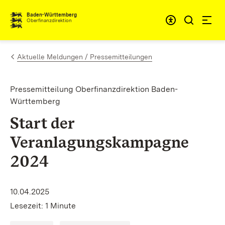
Zum Inhalt springen
Barrieref
Baden-Württemberg
Oberfinanzdirektion
Aktuelle Meldungen / Pressemitteilungen
Pressemitteilung Oberfinanzdirektion Baden-
Württemberg
Start der
Veranlagungskampagne
2024
10.04.2025
Lesezeit: 1 Minute