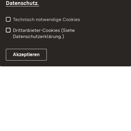
(Öffnet in neuem Fenster)
Datenschutz.
Technisch notwendige Cookies
Drittanbieter-Cookies (Siehe
Datenschutzerklärung.)
Akzeptieren
Steuerchatbot öffnen
Termin- und Rückrufsystem
Kontaktformular 