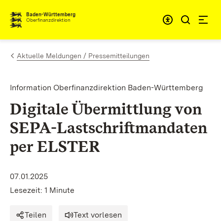
Zum Inhalt springen
Barrieref
Baden-Württemberg
Oberfinanzdirektion
Aktuelle Meldungen / Pressemitteilungen
Information Oberfinanzdirektion Baden-Württemberg
Digitale Übermittlung von
SEPA-Lastschriftmandaten
per ELSTER
07.01.2025
Lesezeit: 1 Minute
Teilen
Text vorlesen