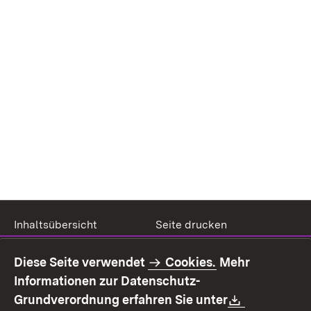
Inhaltsübersicht
Seite drucken
Impressum
Datenschutz
Diese Seite verwendet
Cookies.
Mehr
Benutzungshinweise
Erklärung zur
Informationen zur Datenschutz-
Barrierefreiheit
Download:
Grundverordnung erfahren Sie unter
Kontakt
Fehlerhaften Link melden