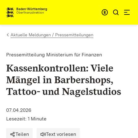
Zum Inhalt springen
Barrieref
Baden-Württemberg
Oberfinanzdirektion
Aktuelle Meldungen / Pressemitteilungen
Pressemitteilung Ministerium für Finanzen
Kassenkontrollen: Viele
Mängel in Barbershops,
Tattoo- und Nagelstudios
07.04.2026
Lesezeit: 1 Minute
Teilen
Text vorlesen