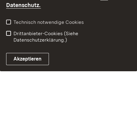
Kontakt
Fehlerhaften Link melden
(Öffnet in neuem Fenster)
Datenschutz.
Technisch notwendige Cookies
Drittanbieter-Cookies (Siehe
Datenschutzerklärung.)
Akzeptieren
Steuerchatbot öffnen
Termin- und Rückrufsystem
Kontaktformular 