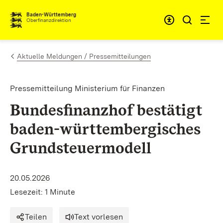
Zum Inhalt springen
Barrieref
Baden-Württemberg
Oberfinanzdirektion
Aktuelle Meldungen / Pressemitteilungen
Pressemitteilung Ministerium für Finanzen
Bundesfinanzhof bestätigt
baden-württembergisches
Grundsteuermodell
20.05.2026
Lesezeit: 1 Minute
Teilen
Text vorlesen