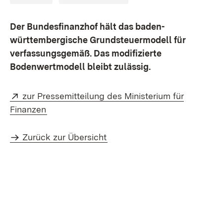
Der Bundesfinanzhof hält das baden-
württembergische Grundsteuermodell für
verfassungsgemäß. Das modifizierte
Bodenwertmodell bleibt zulässig.
Extern:
zur Pressemitteilung des Ministerium für
(Öffnet in neuem Fenster)
Finanzen
Zurück zur Übersicht