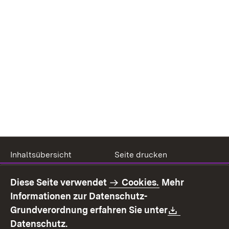
Inhaltsübersicht
Seite drucken
Impressum
Datenschutz
Diese Seite verwendet
Cookies.
Mehr
Benutzungshinweise
Erklärung zur
Informationen zur Datenschutz-
Barrierefreiheit
Download:
Grundverordnung erfahren Sie unter
Kontakt
Fehlerhaften Link melden
(Öffnet in neuem Fenster)
Datenschutz.