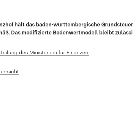
nzhof hält das baden-württembergische Grundsteuer
äß. Das modifizierte Bodenwertmodell bleibt zulässi
(Öffnet in neuem 
tteilung des Ministerium für Finanzen
bersicht