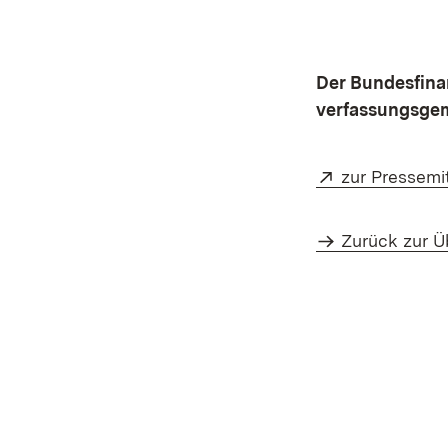
Der Bundesfina
verfassungsgem
Extern:
zur Pressemi
Zurück zur Ü