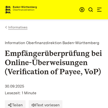
Zum Inhalt springen
Barrieref
Baden-Württemberg
Oberfinanzdirektion
Informatives
Information Oberfinanzdirektion Baden-Württemberg
Empfängerüberprüfung bei
Online-Überweisungen
(Verification of Payee, VoP)
30.09.2025
Lesezeit: 1 Minute
Teilen
Text vorlesen