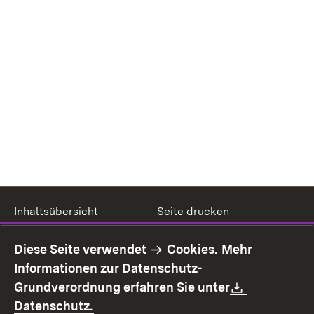
Inhaltsübersicht
Seite drucken
Impressum
Datenschutz
Diese Seite verwendet
Cookies.
Mehr
Benutzungshinweise
Erklärung zur
Informationen zur Datenschutz-
Barrierefreiheit
Download:
Grundverordnung erfahren Sie unter
Kontakt
Fehlerhaften Link melden
(Öffnet in neuem Fenster)
Datenschutz.