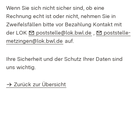
Wenn Sie sich nicht sicher sind, ob eine
Rechnung echt ist oder nicht, nehmen Sie in
Zweifelsfällen bitte vor Bezahlung Kontakt mit
E-Mail:
(Öffnet in neuem 
E-Mail:
der LOK
poststelle@lok.bwl.de
,
poststelle-
(Öffnet in neuem Fenster)
metzingen@lok.bwl.de
auf.
Ihre Sicherheit und der Schutz Ihrer Daten sind
uns wichtig.
Zurück zur Übersicht