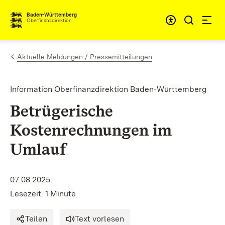
Zum Inhalt springen
Barrieref
Baden-Württemberg
Oberfinanzdirektion
Aktuelle Meldungen / Pressemitteilungen
Information Oberfinanzdirektion Baden-Württemberg
Betrügerische
Kostenrechnungen im
Umlauf
07.08.2025
Lesezeit: 1 Minute
Teilen
Text vorlesen