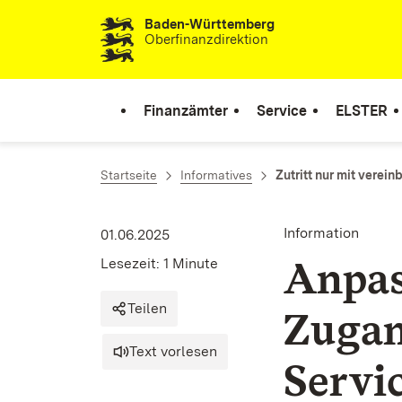
Baden-Württemberg
Zum Inhalt springen
Oberfinanzdirektion
Finanzämter
Service
ELSTER
Startseite
Informatives
Zutritt nur mit verei
Information
01.06.2025
Anpas
Lesezeit: 1 Minute
Teilen
Zugan
Text vorlesen
Servi