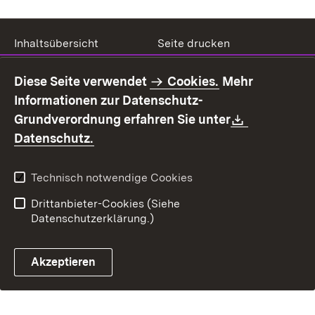
Inhaltsübersicht
Seite drucken
Impressum
Datenschutz
Diese Seite verwendet
Cookies.
Mehr
Benutzungshinweise
Erklärung zur
Informationen zur Datenschutz-
Barrierefreiheit
Download:
Grundverordnung erfahren Sie unter
Kontakt
Fehlerhaften Link melden
(Öffnet in neuem Fenster)
Datenschutz.
Technisch notwendige Cookies
Drittanbieter-Cookies (Siehe
Datenschutzerklärung.)
Akzeptieren
Steuerchatbot öffnen
Termin- und Rückrufsystem
Kontaktformular 