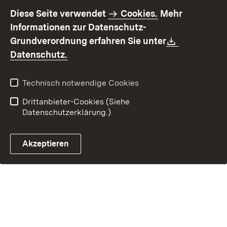
Impressum
Datenschutz
Diese Seite verwendet
Cookies.
Mehr
Benutzungshinweise
Erklärung zur
Informationen zur Datenschutz-
Barrierefreiheit
Download:
Grundverordnung erfahren Sie unter
Kontakt
Fehlerhaften Link melden
(Öffnet in neuem Fenster)
Datenschutz.
Technisch notwendige Cookies
Drittanbieter-Cookies (Siehe
Datenschutzerklärung.)
Akzeptieren
Steuerchatbot öffnen
Termin- und Rückrufsystem
Kontaktformular 