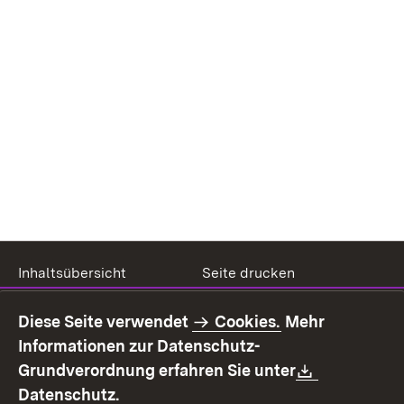
Inhaltsübersicht
Seite drucken
Impressum
Datenschutz
Diese Seite verwendet
Cookies.
Mehr
Benutzungshinweise
Erklärung zur
Informationen zur Datenschutz-
Barrierefreiheit
Download:
Grundverordnung erfahren Sie unter
Kontakt
Fehlerhaften Link melden
(Öffnet in neuem Fenster)
Datenschutz.