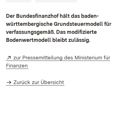
Der Bundesfinanzhof hält das baden-
württembergische Grundsteuermodell für
verfassungsgemäß. Das modifizierte
Bodenwertmodell bleibt zulässig.
Extern:
zur Pressemitteilung des Ministerium für
(Öffnet in neuem Fenster)
Finanzen
Zurück zur Übersicht