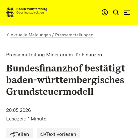
Zum Inhalt springen
Barrieref
Baden-Württemberg
Oberfinanzdirektion
Aktuelle Meldungen / Pressemitteilungen
Pressemitteilung Ministerium für Finanzen
Bundesfinanzhof bestätigt
baden-württembergisches
Grundsteuermodell
20.05.2026
Lesezeit: 1 Minute
Teilen
Text vorlesen