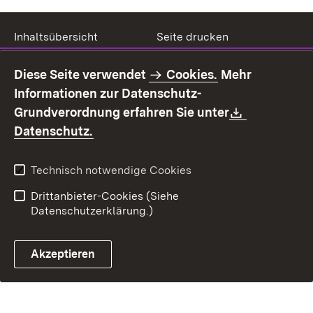
Inhaltsübersicht
Seite drucken
Impressum
Datenschutz
Diese Seite verwendet
Cookies.
Mehr
Benutzungshinweise
Erklärung zur
Informationen zur Datenschutz-
Barrierefreiheit
Download:
Grundverordnung erfahren Sie unter
Kontakt
Fehlerhaften Link melden
(Öffnet in neuem Fenster)
Datenschutz.
Technisch notwendige Cookies
Drittanbieter-Cookies (Siehe
Datenschutzerklärung.)
Akzeptieren
Steuerchatbot öffnen
Termin- und Rückrufsystem
Kontaktformular 