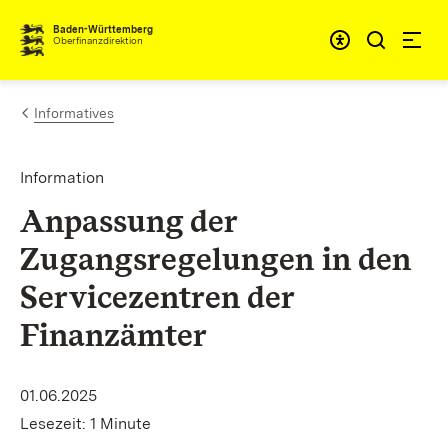
Zum Inhalt springen
Barrieref
Baden-Württemberg
Oberfinanzdirektion
Informatives
Information
Anpassung der
Zugangsregelungen in den
Servicezentren der
Finanzämter
01.06.2025
Lesezeit: 1 Minute