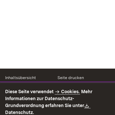
Inhaltsübersicht
Seite drucken
Impressum
Datenschutz
Diese Seite verwendet
Cookies.
Mehr
Benutzungshinweise
Erklärung zur
Informationen zur Datenschutz-
Barrierefreiheit
Download:
Grundverordnung erfahren Sie unter
Kontakt
Fehlerhaften Link melden
(Öffnet in neuem Fenster)
Datenschutz.