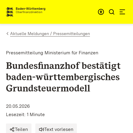
Zum Inhalt springen
Barrieref
Baden-Württemberg
Oberfinanzdirektion
Aktuelle Meldungen / Pressemitteilungen
Pressemitteilung Ministerium für Finanzen
Bundesfinanzhof bestätigt
baden-württembergisches
Grundsteuermodell
20.05.2026
Lesezeit: 1 Minute
Teilen
Text vorlesen