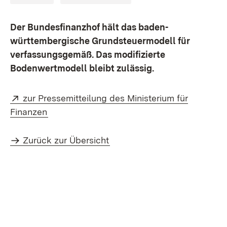
Der Bundesfinanzhof hält das baden-
württembergische Grundsteuermodell für
verfassungsgemäß. Das modifizierte
Bodenwertmodell bleibt zulässig.
Extern:
zur Pressemitteilung des Ministerium für
(Öffnet in neuem Fenster)
Finanzen
Zurück zur Übersicht