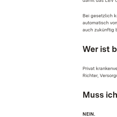
damit das LBV d
Bei gesetzlich 
automatisch vo
auch zukünftig b
Wer ist 
Privat krankenv
Richter, Verso
Muss ich
NEIN.