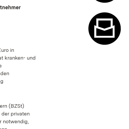
itnehmer
Termin- u
uro in
Kontaktfor
vat kranken- und
e
nden
ng
ern (BZSt)
 der privaten
r notwendig,