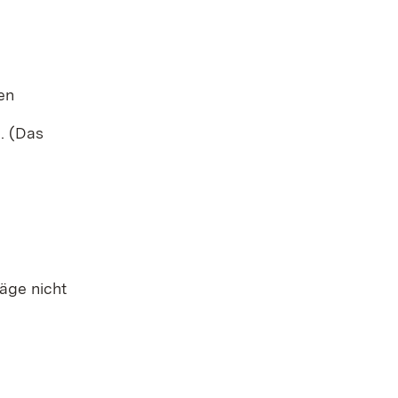
en
. (Das
äge nicht