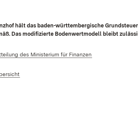
nzhof hält das baden-württembergische Grundsteuer
äß. Das modifizierte Bodenwertmodell bleibt zulässi
(Öffnet in neuem 
tteilung des Ministerium für Finanzen
bersicht