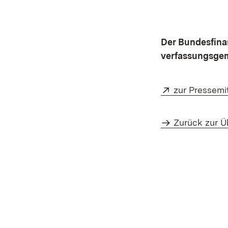
Der Bundesfina
verfassungsgem
Extern:
zur Pressemi
Zurück zur Ü