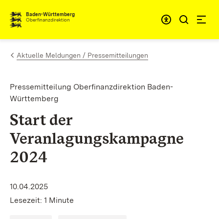
Zum Inhalt springen
Barrieref
Baden-Württemberg
Oberfinanzdirektion
Aktuelle Meldungen / Pressemitteilungen
Pressemitteilung Oberfinanzdirektion Baden-
Württemberg
Start der
Veranlagungskampagne
2024
10.04.2025
Lesezeit: 1 Minute