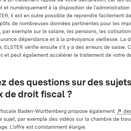
t et numériquement à la disposition de l'administration 
TER, il est en outre possible de reprendre facilement d
mpôts de nombreuses données pertinentes pour les imp
, par exemple sur le salaire, les pensions, les cotisatio
surance dépendance et à la prévoyance vieillesse. La d
, ELSTER vérifie ensuite s'il y a des erreurs de saisie. 
es et peut également accélérer le traitement de votre d
z des questions sur des sujet
de droit fiscal ?
Ext
on fiscale Baden-Württemberg propose également
de
uvre dans un nouvel onglet)
e sujet, par exemple des vidéos sur la chambre de trava
ge. L'offre est constamment élargie.