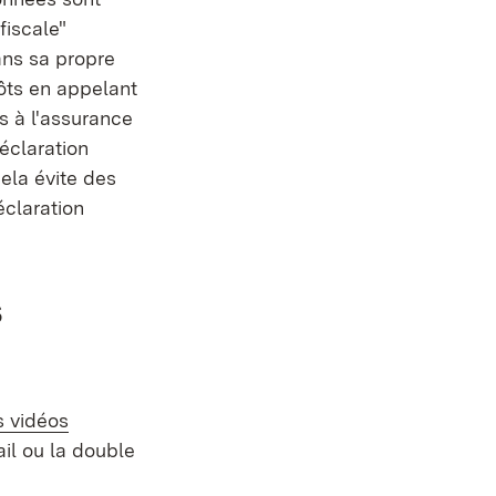
fiscale"
ans sa propre
ôts en appelant
ns à l'assurance
éclaration
Cela évite des
éclaration
s
erne:
s vidéos
il ou la double