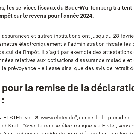
rs, les services fiscaux du Bade-Wurtemberg traitent 
impôt sur le revenu pour l'année 2024.
assurances et autres institutions ont jusqu'au 28 févri
smettre électroniquement à l'administration fiscale les
alcul de l'impôt. Il s'agit par exemple des attestations 
onnées relatives aux cotisations d'assurance maladie et
a prévoyance vieillesse ainsi que des avis de retrait d
 pour la remise de la déclarati
:
rne:
(S’ouvre dans un nouvel onglet)
Externe:
(S’ouvre dans un nouve
 ELSTER
via
www.elster.de",
conseille le président
rnd Kraft. "Avec la remise électronique via Elster, vous
 à un traitement rapide de votre déclaration, car les d