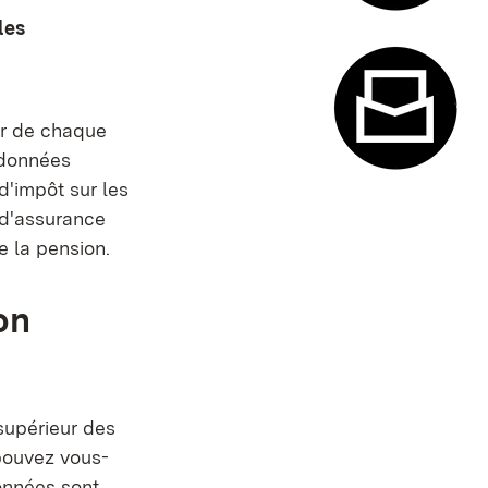
les
Système de
er de chaque
 données
d'impôt sur les
Formulaire
 d'assurance
e la pension.
on
l onglet)
 supérieur des
 pouvez vous-
onnées sont