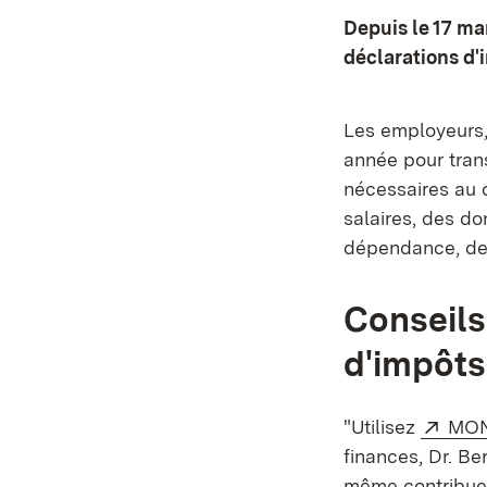
Depuis le 17 ma
déclarations d'
Les employeurs, 
année pour tran
nécessaires au c
salaires, des d
dépendance, de l
Conseils
d'impôts 
Exte
"Utilisez
MON
finances, Dr. Be
même contribuer