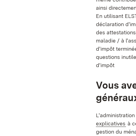
ainsi directemen
En utilisant ELS
déclaration d'i
des attestations
maladie / à l'as
d'impôt terminée
questions inutil
d'impôt
Vous ave
généraux 
L'administrati
(S’o
explicatives
à c
gestion du ména