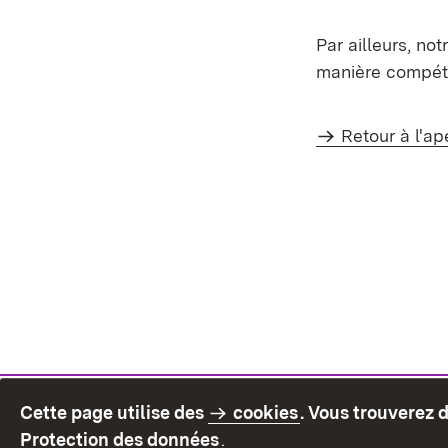
Par ailleurs, no
manière compéte
Retour à l'ap
Cette page utilise des
cookies
. Vous trouverez 
(S’ouvre dans un nouvel on
Protection des données
.