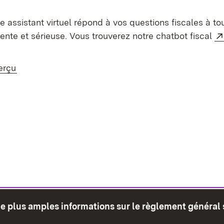
tre assistant virtuel répond à vos questions fiscales à t
nte et sérieuse. Vous trouverez notre chatbot fiscal
erçu
de plus amples informations sur le règlement général 
glet)