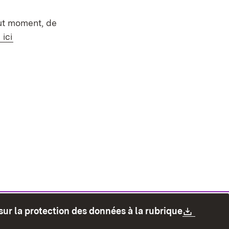
out moment, de
Externe:
(S’ouvre dans un nouvel onglet)
ici
Downlo
sur la protection des données à la rubrique