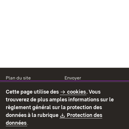
Plan du site
Envoyer
Mentions légales
Protection des données
Cette page utilise des
cookies
. Vous
Mode d'emploi
Déclaration sur
trouverez de plus amples informations sur le
l'accessibilité
règlement général sur la protection des
Contact
Signaler un lien brisé
Download:
données à la rubrique
Protection des
(S’ouvre dans un nouvel onglet)
données
.