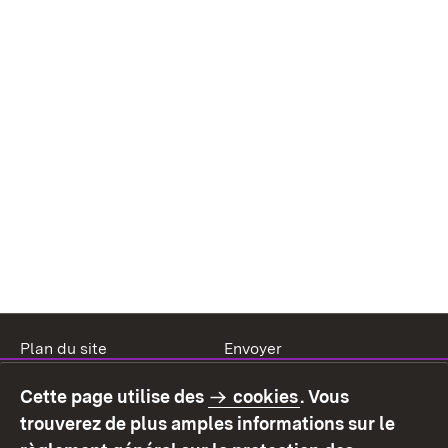
Plan du site
Envoyer
Mentions légales
Protection des données
Cette page utilise des
cookies
. Vous
Mode d'emploi
Déclaration sur
trouverez de plus amples informations sur le
l'accessibilité