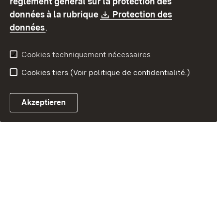
règlement général sur la protection des
Contact
Signaler un lien brisé
Download:
données à la rubrique
Protection des
(S’ouvre dans un nouvel onglet)
données
.
Cookies techniquement nécessaires
Cookies tiers (Voir politique de confidentialité.)
Akzeptieren
Chatbot fiscal ouvrir
Système de rendez-vous et 
Formulaire de con