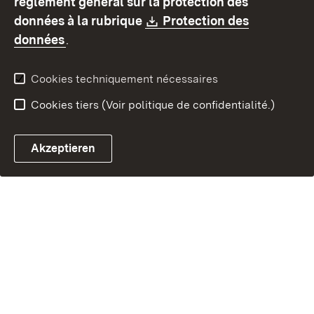
règlement général sur la protection des
Contact
Signaler un lien brisé
Download:
données à la rubrique
Protection des
(S’ouvre dans un nouvel onglet)
données
.
Cookies techniquement nécessaires
Cookies tiers (Voir politique de confidentialité.)
Akzeptieren
Chatbot fiscal ouvrir
Système de rendez-vous et 
Formulaire de con