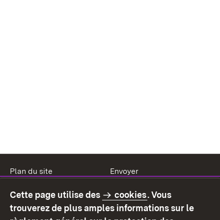
Plan du site
Envoyer
Mentions légales
Protection des données
Cette page utilise des
cookies
. Vous
Mode d'emploi
Déclaration sur
trouverez de plus amples informations sur le
l'accessibilité