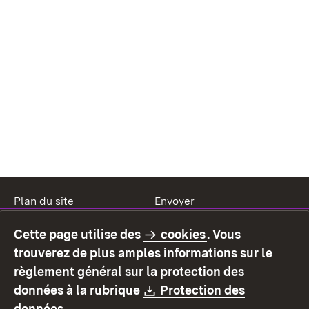
Plan du site
Envoyer
Mentions légales
Protection des données
Cette page utilise des
cookies
. Vous
Mode d'emploi
Déclaration sur
trouverez de plus amples informations sur le
l'accessibilité
règlement général sur la protection des
Contact
Signaler un lien brisé
Download:
données à la rubrique
Protection des
(S’ouvre dans un nouvel onglet)
données
.