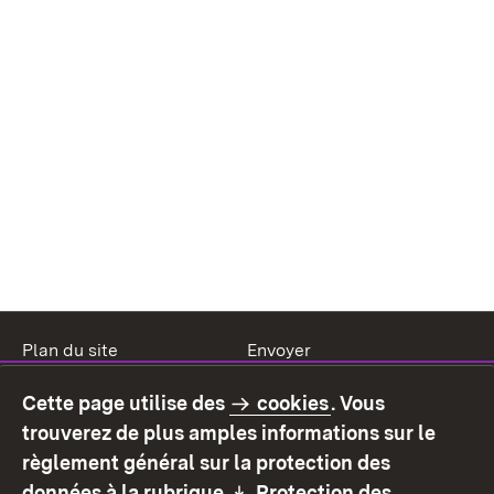
Plan du site
Envoyer
Mentions légales
Protection des données
Cette page utilise des
cookies
. Vous
Mode d'emploi
Déclaration sur
trouverez de plus amples informations sur le
l'accessibilité
règlement général sur la protection des
Contact
Signaler un lien brisé
Download:
données à la rubrique
Protection des