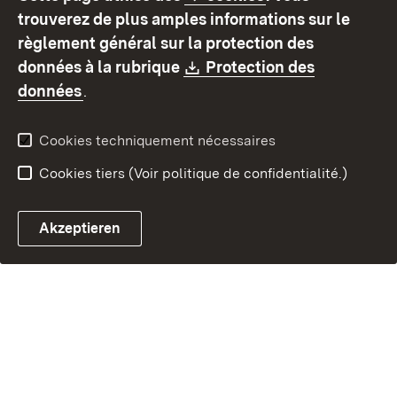
Mode d'emploi
Déclaration sur
trouverez de plus amples informations sur le
l'accessibilité
règlement général sur la protection des
Contact
Signaler un lien brisé
Download:
données à la rubrique
Protection des
(S’ouvre dans un nouvel onglet)
données
.
Cookies techniquement nécessaires
Cookies tiers (Voir politique de confidentialité.)
Akzeptieren
Chatbot fiscal ouvrir
Système de rendez-vous et 
Formulaire de con