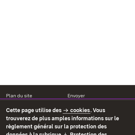
Plan du site
Envoyer
Mentions légales
Protection des données
Cette page utilise des
cookies
. Vous
Mode d'emploi
Déclaration sur
trouverez de plus amples informations sur le
l'accessibilité
règlement général sur la protection des
Contact
Signaler un lien brisé
Download:
données à la rubrique
Protection des