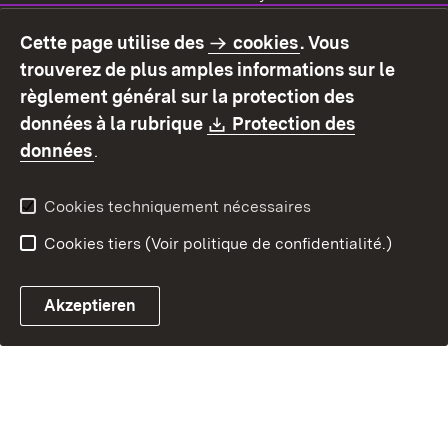
Mentions légales
Protection des données
Cette page utilise des
cookies
. Vous
Mode d'emploi
Déclaration sur
trouverez de plus amples informations sur le
l'accessibilité
règlement général sur la protection des
Contact
Signaler un lien brisé
Download:
données à la rubrique
Protection des
(S’ouvre dans un nouvel onglet)
données
.
Cookies techniquement nécessaires
Cookies tiers (Voir politique de confidentialité.)
Akzeptieren
Chatbot fiscal ouvrir
Système de rendez-vous et 
Formulaire de con