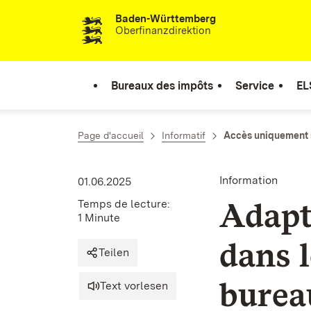
Baden-Württemberg
Passer au contenu
Oberfinanzdirektion
Bureaux des impôts
Service
EL
Page d'accueil
Informatif
Accès uniquement 
Information
01.06.2025
Adapt
Temps de lecture:
1 Minute
dans l
Teilen
burea
Text vorlesen