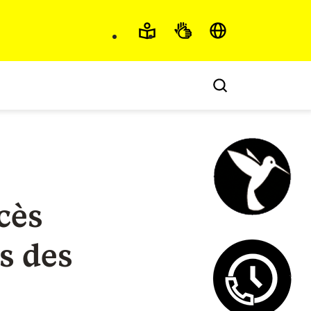
Accessibilité et langu
cès
Chatbot fi
s des