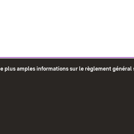
de plus amples informations sur le règlement général 
glet)
Plan du site
Envoyer
Mentions léga
Déclaration sur l'