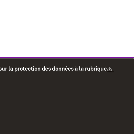
Downlo
sur la protection des données à la rubrique
les
Protection des données
Mode d'emploi
accessibilité
Contact
Signaler un lien brisé