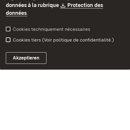
Contact
Signaler un lien brisé
Download:
données à la rubrique
Protection des
(S’ouvre dans un nouvel onglet)
données
.
Cookies techniquement nécessaires
Cookies tiers (Voir politique de confidentialité.)
Akzeptieren
Chatbot fiscal ouvrir
Système de rendez-vous et 
Formulaire de con