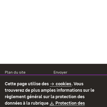
Plan du site
Envoyer
Mentions légales
Protection des données
Cette page utilise des
cookies
. Vous
Mode d'emploi
Déclaration sur
trouverez de plus amples informations sur le
l'accessibilité
règlement général sur la protection des
Contact
Signaler un lien brisé
Download:
données à la rubrique
Protection des